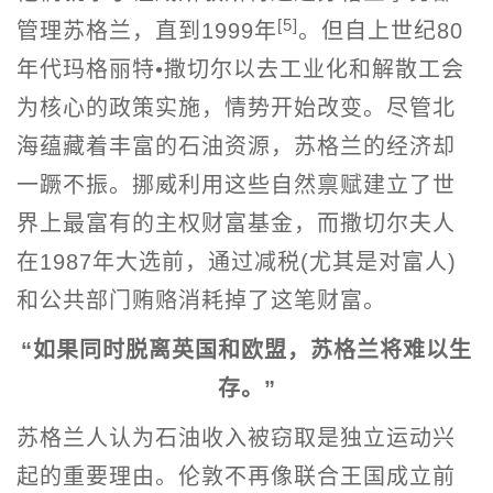
[5]
管理苏格兰，直到1999年
。但自上世纪80
年代玛格丽特•撒切尔以去工业化和解散工会
为核心的政策实施，情势开始改变。尽管北
海蕴藏着丰富的石油资源，苏格兰的经济却
一蹶不振。挪威利用这些自然禀赋建立了世
界上最富有的主权财富基金，而撒切尔夫人
在1987年大选前，通过减税(尤其是对富人)
和公共部门贿赂消耗掉了这笔财富。
“如果同时脱离英国和欧盟，苏格兰将难以生
存。”
苏格兰人认为石油收入被窃取是独立运动兴
起的重要理由。伦敦不再像联合王国成立前