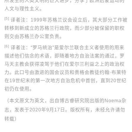
所发生的人类文明的巨大进步，分享了欧洲启蒙运动的
人文与理性主义。
[5]
译者注：1999年苏格兰议会设立后，其大部分工作被
转移到新成立的苏格兰行政院，而少部分被保留的职权
则交由苏格兰办公室负责。
[6]
译者注：“罗马统治”是爱尔兰联合主义者使用的用来
描述他们信念的术语，即随着地方自治法案的通过，罗
马天主教会获得凌驾于他们在爱尔兰利益之上的政治权
力。此口号由激进的国会议员和贵格会教徒约翰·布莱特
在19世纪末的第一次地方自治危机中首创，直到20世纪
初仍在使用。
（本文原文为英文，出自博古睿研究院出版的Noema杂
志，发表于2020年9月17日。版权所有，未经允许请勿
转载）