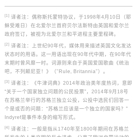
[1]
译者注：偶称斯托蒙特协议，于1998年4月10日（耶
稣受难日）在北爱尔兰首府贝尔法斯特由英国和爱尔兰
政府签订，被视为北爱尔兰和平进程主要里程碑。
[2]
译者注：上世纪90年代，媒体用来描述英国文化发达
状态时的用语。这一用语出现在90年代中期，在90年代
末期时曾风靡一时。词源则来自于英国爱国歌曲《统治
吧，不列颠尼亚！》（"Rule, Britannia"）。
[3]
译者注：《牛津词典》2014年政治类年度热词，意即
“关于一个国家独立问题的公民投票”，2014年9月18号
在苏格兰举行的苏格兰独立公投，公投中选民们回答一
个是或否的问题：“苏格兰应该是一个独立的国家吗？”
Indyref是事件本身的缩写形式。
[4]
译者注：一般是指从1740年至1800年期间在苏格兰