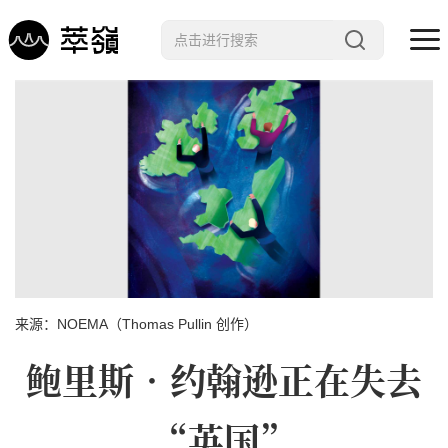
哲学 · 文明
艺术 · 科技
未来 · 生命
行星智慧
数字治理
Noema精选
来源：NOEMA（Thomas Pullin 创作）
鲍里斯•约翰逊正在失去
“英国”