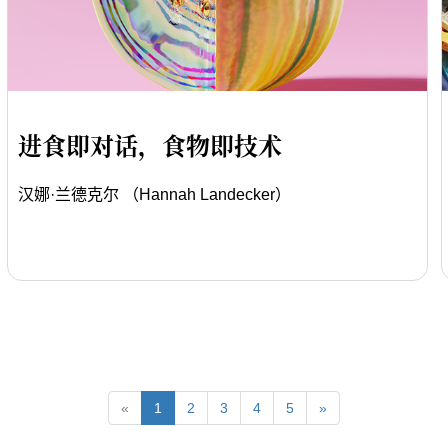
进食即对话，食物即技术
汉娜·兰德克尔 （Hannah Landecker）
«
1
2
3
4
5
»