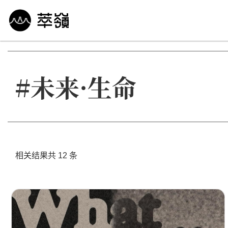
哲学 · 文明
艺术 · 科技
未来 · 生命
行
#未来·生命
相关结果共 12 条