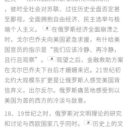
，彼时全社会对苏联、过往历史全盘否定甚
至鄙视，全面拥抱自由经济、民主选举与极
端个人主义。
在俄罗斯经济全面崩溃之
23
时，戈尔巴乔夫向美国紧急求援，布什给美
国官员的指示是“我们应该冷静、再冷静，
且行且观察”。
观望之后，金融救助方案
24
在戈尔巴乔夫下台后才姗姗来迟。21世纪初
北约大规模东扩更是让俄罗斯人感觉美国背
信弃义，出尔反尔。俄罗斯痛苦地感受到以
美国为首的西方的冷淡与敌意。
18、19世纪之时，俄罗斯对文明理论的研究
和讨论与西欧国家几乎同时。
历史上的文
25