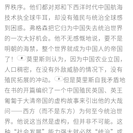
界秩序。他们都对郑和下西洋时代中国航海
技术执全球牛耳，却没有殖民与统治全球感
到困惑。弗格森把它归为中国失去统治世界
的一次大好机会。他不无感慨地说，要不是
明朝的海禁，整个世界就成为中国人的帝国
了！
莫里斯则认为，因为中国农业立国，
10
人口稠密，在没有外敌威胁的情况下，没有
殖民拓展的冲动。
但是莫里斯自我矛盾地
11
在书的开篇编织了一个中国殖民英国、英王
匍匐于大清帝国的虚构故事来引出他的大哉
问——西方（而不是东方）为何至今统治世
界。他说这当然是虚构，但并非不可能。这
种“社会发展”能力强大就必然“统治”或