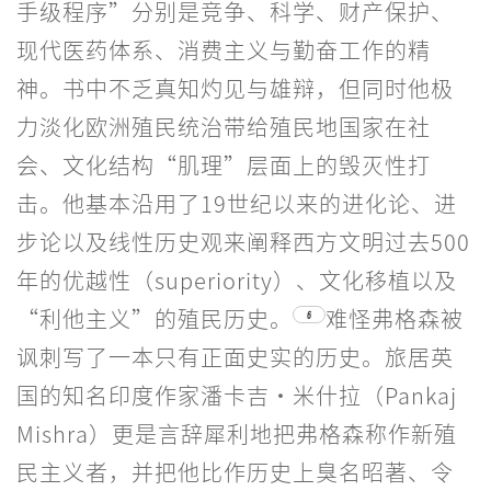
手级程序”分别是竞争、科学、财产保护、
现代医药体系、消费主义与勤奋工作的精
神。书中不乏真知灼见与雄辩，但同时他极
力淡化欧洲殖民统治带给殖民地国家在社
会、文化结构“肌理”层面上的毁灭性打
击。他基本沿用了19世纪以来的进化论、进
步论以及线性历史观来阐释西方文明过去500
年的优越性（superiority）、文化移植以及
“利他主义”的殖民历史。
难怪弗格森被
6
讽刺写了一本只有正面史实的历史。旅居英
国的知名印度作家潘卡吉·米什拉（Pankaj
Mishra）更是言辞犀利地把弗格森称作新殖
民主义者，并把他比作历史上臭名昭著、令