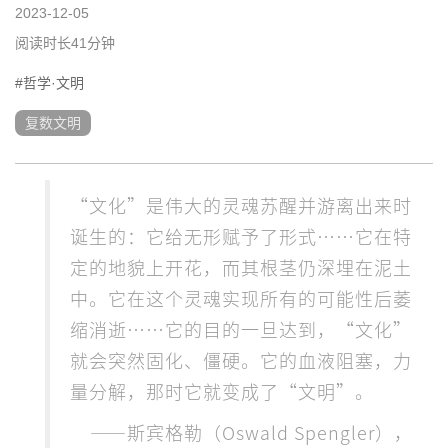
2023-12-05
阅读时长41分钟
#哲学·文明
复数文明
“文化”是伟大的灵魂苏醒并游离出来时
诞生的：它给无形赋予了形式……它在特
定的地貌上开花，而其根茎仍深埋在泥土
中。它在这个灵魂实现所有的可能性后萎
缩消逝……它的目的一旦达到，“文化”
就会突然固化、僵硬。它的血液阻塞，力
量分解，那时它就变成了“文明”。
——斯宾格勒（Oswald Spengler），