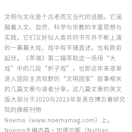
文明与文化是个古老而又当代的话题。它涵
融着人文、自然、科学与宗教的丰富思想与
实践。它们又好似人类共同书写并不断上演
的一幕幕大戏，戏中有平铺直述，也有跌宕
起伏。《萃嶺》第二辑萃取这一场场“大
戏”中的几段“折子戏”，也即近年来逐渐
进入国际主流视野的“文明国家”叙事相关
的几篇文章与读者分享。这几篇文章的英文
版大部分于2020与2023年发表在博古睿研究
院的旗舰刊物
Noema（www.noemamag.com）上。
Noema主编内森·加德尔斯（Nathan