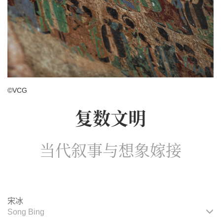
©VCG
复数文明
当代叙事与想象嫁接
宋冰
Song Bing