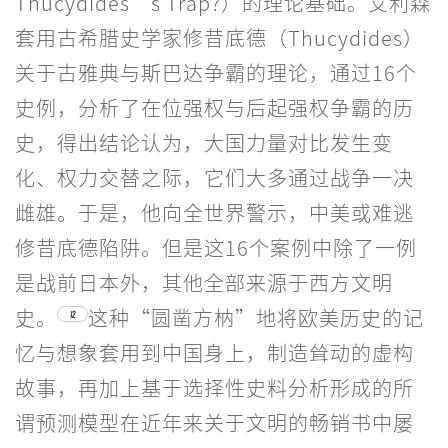
Thucydides’s Trap?）的理论基础。艾利森
套用古希腊史学家修昔底德（Thucydides）
关于古雅典与斯巴达争霸的理论，通过16个
史例，分析了在位强权与后起强权争霸的历
史，得出结论认为，大国力量对比发生变
化、权力交替之际，它们大多通过战争一决
雌雄。于是，他向全世界警示，中美或难逃
修昔底德陷阱。但是这16个案例中除了一例
是战前日本外，其他全部来源于西方文明
史。
这种“圆凿方枘”地将欧美历史的记
12
忆与想象套用到中国身上，制造耸动的虚构
故事，再加上基于选择性史料分析形成的所
谓预测模型在近年来关于文明的畅销书中屡