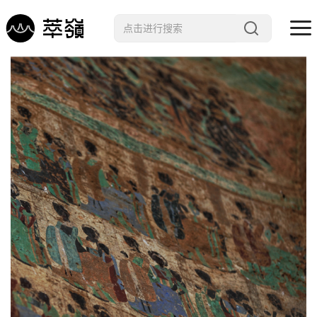
哲学 · 文明
艺术 · 科技
未来 · 生命
行星智慧
数字治理
Noema精选