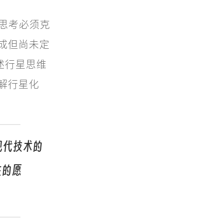
，思考必须克
成但尚未定
阐述行星思维
解行星化
现代技术的
性的愿