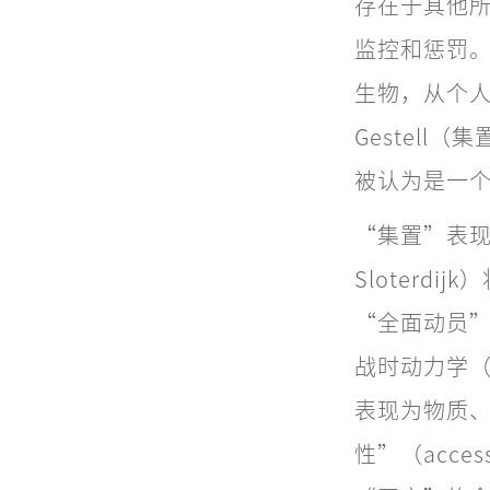
存在于其他
监控和惩罚
生物，从个
Gestell
被认为是一
“集置”表现为动
Sloter
“全面动员”联
战时动力学（w
表现为物质、信
性”（acce