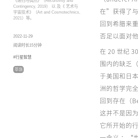
《递归与偶然》（Recursivity and
Contingency, 2019） 以 及《 艺术与
在”获得了
宇宙技术》（Art and Cosmotechnics,
2021）等。
回到希腊来
否足以面对
2022-11-29
阅读时长15分钟
在 20 世
#行星智慧
围内的缺乏（B
萃嶺
于美国和日
洲的哲学完
回到存在（B
这并不是因
它所开始的
一含义 ：“