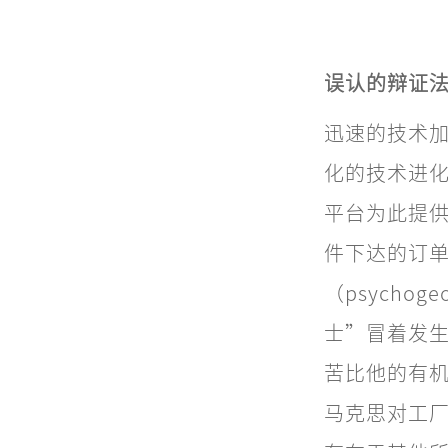
误认的辩证
迅速的技术加
化的技术进
平台为此提
件下达的订
（psycho
士”冒着发
苦比他的有
马克思对工