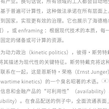
所有产业。换句话说，所有领域的工人都会自动地
。基于普遍可计算性，这种做法承诺在所有层面上
人到国家，实现更有效的治理。它也展示了海德格
（集置），或 enframing ：根据现代技术的本质，
个固定的储备或可计算的资源。
力政治（kinetic politics），彼得·斯劳特
dijk）将其描述为现代性的关键特征。斯劳特戴克将
系在一起，这是恩斯特·荣格（Ernst Junge
artime kinetics）的一个臭名昭著的术语。
C
息和金融产品的“可利用性”（availability
ssibility）。在食品配送的例子中，全面流通表