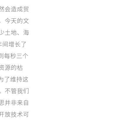
然会造成贸
，今天的文
少土地、海
年间增长了
达到每秒三个
资源的枯
。为了维持这
。不管我们
思并非来自
开放技术可