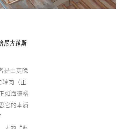
给尼古拉斯
）或者是由更晚
的历史转向（正
正如海德格
思它的本质
”
，人的“此