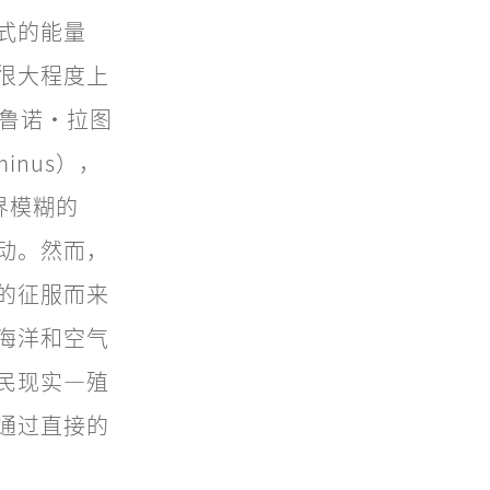
式的能量
很大程度上
布鲁诺·拉图
minus），
界模糊的
动。然而，
的征服而来
海洋和空气
民现实—殖
通过直接的