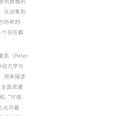
受到数据的
，从对象到
尔所称的
每一个存在都
戴克（Peter
这种动力学与
r）用来描述
全面流通
）和“可得
面上允许最