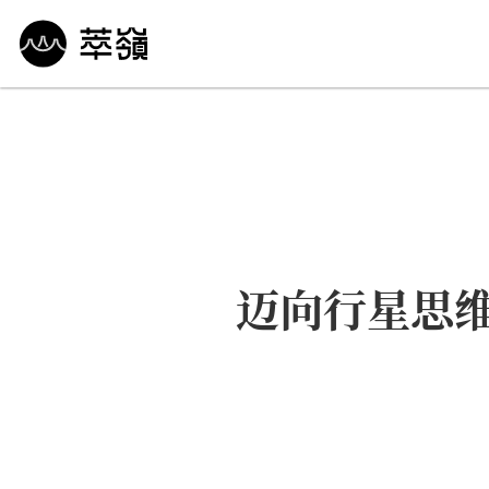
哲学 · 文明
艺术 · 科技
未来 · 生命
行
迈向行星思