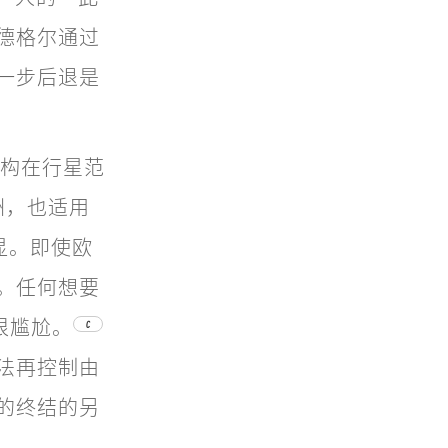
德格尔通过
一步后退是
建构在行星范
欧洲，也适用
显。即使欧
。任何想要
很尴尬。
C
法再控制由
的终结的另