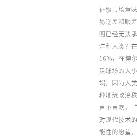
征服市场意
易逆差和顺
明已经无法
洋和人类？在
16%，在博
足球场的大
竭，因为人类物
种地缘政治
喜不喜欢，
对现代技术
能性的愿望