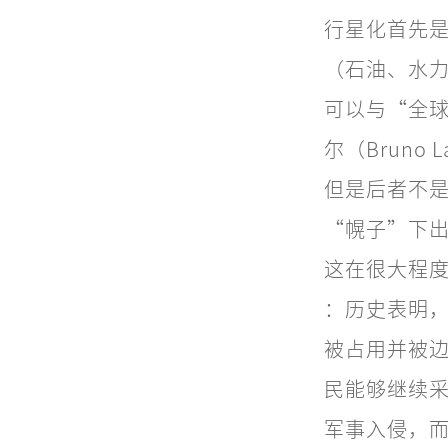
行星化首先
（石油、水
可以与“全球化
尔（Bruno 
但是后者不
“幌子”下
这在很大程
：历史表明
被占用并被
民能够继续
军事入侵，