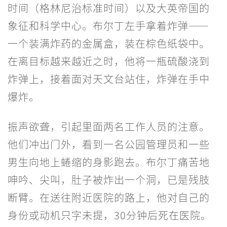
时间（格林尼治标准时间）以及大英帝国的
象征和科学中心。布尔丁左手拿着炸弹——
一个装满炸药的金属盒，装在棕色纸袋中。
在离目标越来越近之时，他将一瓶硫酸浇到
炸弹上，接着面对天文台站住，炸弹在手中
爆炸。
振声欲聋，引起里面两名工作人员的注意。
他们冲出门外，看到一名公园管理员和一些
男生向地上蜷缩的身影跑去。布尔丁痛苦地
呻吟、尖叫，肚子被炸出一个洞，已是残肢
断臂。在送往附近医院的路上，他对自己的
身份或动机只字未提，30分钟后死在医院。