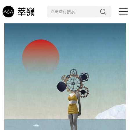
哲学 · 文明
艺术 · 科技
未来 · 生命
行星智慧
数字治理
Noema精选