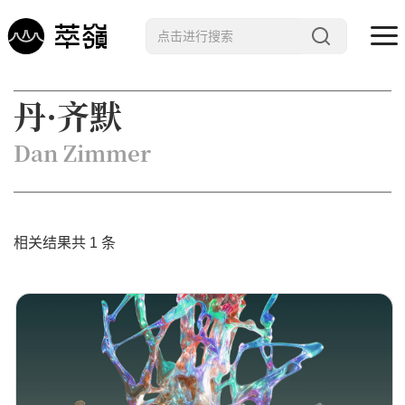
哲学 · 文明
丹·齐默
艺术 · 科技
Dan Zimmer
未来 · 生命
行星智慧
数字治理
相关结果共 1 条
Noema精选