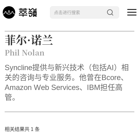
哲学 · 文明
菲尔·诺兰
艺术 · 科技
Phil Nolan
未来 · 生命
Syncline提供与新兴技术（包括AI）相
行星智慧
关的咨询与专业服务。他曾在Bcore、
数字治理
Amazon Web Services、IBM担任高
Noema精选
管。
相关结果共 1 条