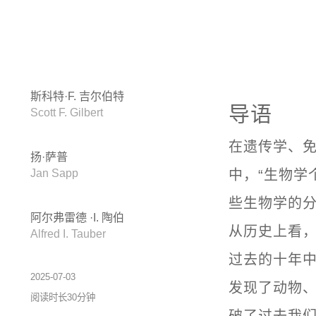
斯科特·F. 吉尔伯特
导语
Scott F. Gilbert
在遗传学、
扬·萨普
Jan Sapp
中，“生物学个体
些生物学的
阿尔弗雷德 ·I. 陶伯
从历史上看
Alfred I. Tauber
过去的十年中
2025-07-03
发现了动物
阅读时长30分钟
破了过去我