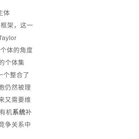
主体
物学的框架，这一
lor
从个体的角度
的个体集
一个整合了
胞仍然被理
来又需要维
有机
系统
补
竞争关系中