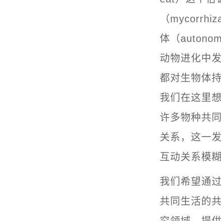
（mycorrh
体（auton
动物进化中
都对生物体持一
我们在这里
许多物种共
关系，这一
互动关系模
我们希望通
共同生活的
究领域，提