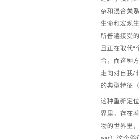
杂和混合
关
生命和宏观生
所普遍接受的
且正在取代“
合，而这种
走向对自我/
的典型特征（Ta
这种重新定
界里，存在
物的世界里，你
eat）这个俗