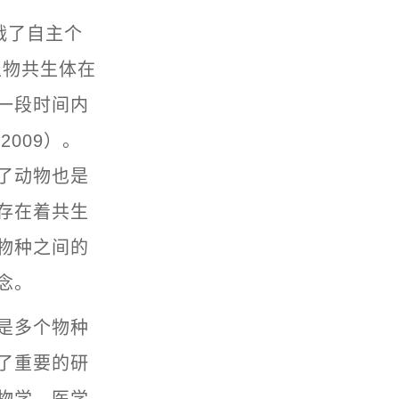
现挑战了自主个
微生物共生体在
一段时间内
2009）。
了动物也是
存在着共生
物种之间的
念。
是多个物种
了重要的研
物学、医学