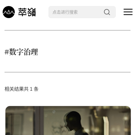
哲学 · 文明
艺术 · 科技
#数字治理
未来 · 生命
行星智慧
数字治理
相关结果共 1 条
Noema精选