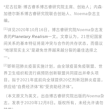
*尼古拉斯·博古睿系博古睿研究院主席、创始人；内森·
加德尔斯系博古睿研究院联合创始人、
Noema
杂志主
编。
[1]
详见2020年10月16日，博古睿研究院
Noema
杂志发
表的
Planetary Realism
一文。文章认为，21世纪国家
间关系的基本特征将是冲突与合作的共存状态，而倡议
“地球现实主义”是避免世界越来越分裂的最佳选择之
一。
[2]
即新冠肺炎疫苗实施计划，由全球疫苗免疫联盟、世
界卫生组织和流行病预防创新联盟共同提出并牵头项
目，拟于2021年底前向全球提供20亿剂新冠肺炎疫苗，
供应给“自费经济体”和“受资助经济体”。
（本文原文为英文，出自博古睿研究院出版的
Noema
杂
志，发表于2020年12月8日。版权所有，未经允许请勿