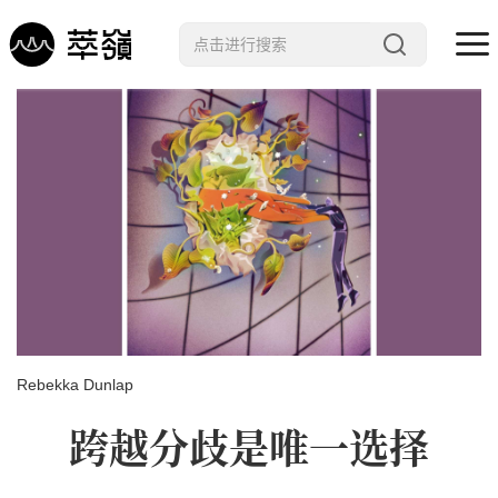
哲学 · 文明
艺术 · 科技
未来 · 生命
行星智慧
数字治理
Noema精选
Rebekka Dunlap
跨越分歧是唯一选择