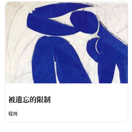
被遗忘的限制
程炜